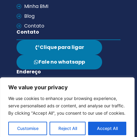
Minha BMI
Blog
Contato
Contato
Clique para ligar
Fale no whatsapp
Endereço
Endereço
We value your privacy
Av. Braz de Oliveira, 334 - Durval de
Barros, Ibirité/MG CEP: 32.421-070
We use cookies to enhance your browsing experience,
Premiações
serve personalised ads or content, and analyse our traffic.
By clicking "Accept All", you consent to our use of cookies.
© 2026 BMI TELECOM - Todos os direitos
reservados.
Customise
Reject All
Accept All